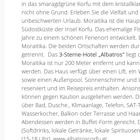
in das smaragdgrüne Korfu mit dem kristallkla
nicht ohne Grund. Erleben Sie die Vielfalt und
unbeschwerten Urlaub. Moraitika ist die Haup
Südostküste der Insel Korfu. Das ehemalige Fis
Jahre zu einem schönen Ferienort entwickelt. 
Moraitika. Die beiden Ortschaften werden du
getrennt. Das
3-Sterne-Hotel „Albatros“
liegt
Moraitika ist nur 200 Meter entfernt und kan
werden. Das Haus verfügt über einen Lift, ei
sowie einen Außenpool. Sonnenschirme und L
reserviert und im Reisepreis enthalten. Ansons
können gegen Kaution ausgeliehen werden. D
über Bad, Dusche., Klimaanlage, Telefon, SAT-TV
Wasserkocher, Balkon oder Terrasse und Haar
Abendessen werden in Buffet-Form gereicht. D
(Softdrinks, lokale Getränke, lokale Spirituose
(15-18 Uhr). www.albatroscorfu.gr