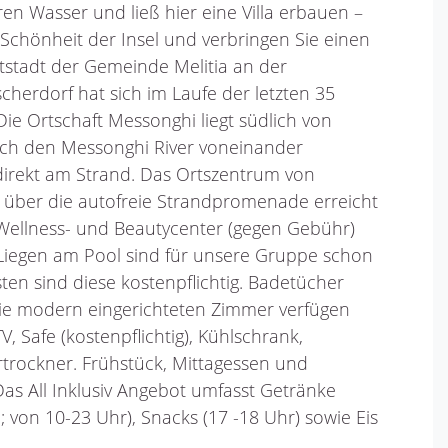
ren Wasser und ließ hier eine Villa erbauen –
 Schönheit der Insel und verbringen Sie einen
tstadt der Gemeinde Melitia an der
cherdorf hat sich im Laufe der letzten 35
Die Ortschaft Messonghi liegt südlich von
rch den Messonghi River voneinander
 direkt am Strand. Das Ortszentrum von
n über die autofreie Strandpromenade erreicht
n Wellness- und Beautycenter (gegen Gebühr)
iegen am Pool sind für unsere Gruppe schon
ten sind diese kostenpflichtig. Badetücher
ie modern eingerichteten Zimmer verfügen
, Safe (kostenpflichtig), Kühlschrank,
trockner. Frühstück, Mittagessen und
as All Inklusiv Angebot umfasst Getränke
n; von 10-23 Uhr), Snacks (17 -18 Uhr) sowie Eis