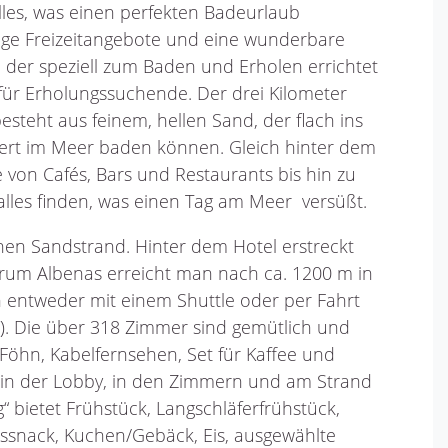
alles, was einen perfekten Badeurlaub
ige Freizeitangebote und eine wunderbare
t, der speziell zum Baden und Erholen errichtet
rt für Erholungssuchende. Der drei Kilometer
steht aus feinem, hellen Sand, der flach ins
ert im Meer baden können. Gleich hinter dem
 von Cafés, Bars und Restaurants bis hin zu
alles finden, was einen Tag am Meer versüßt.
inen Sandstrand. Hinter dem Hotel erstreckt
ntrum Albenas erreicht man nach ca. 1200 m in
 entweder mit einem Shuttle oder per Fahrt
). Die über 318 Zimmer sind gemütlich und
 Föhn, Kabelfernsehen, Set für Kaffee und
i in der Lobby, in den Zimmern und am Strand
ng“ bietet Frühstück, Langschläferfrühstück,
tssnack, Kuchen/Gebäck, Eis, ausgewählte