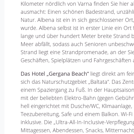
Kilometer nördlich von Varna finden Sie hier 
ausmacht: Einen schönen Badestrand, unzähl
Natur. Albena ist ein in sich geschlossener Or
wurde. Albena selbst ist in erster Linie ein O
lange und über hundert Meter breite Strand be
Meer abfällt, sodass auch Senioren unbeschw
Strand liegt eine Strandpromenade, an der Sie
Geschäften, Spielplätzen und Fahrgeschäften 
Das Hotel „Gergana Beach“
liegt direkt am fe
sich das Naturschutzgebiet „Baltata“. Das Ze
einem Spaziergang zu Fuß. In der Hauptsaison
mit der beliebten Elektro-Bahn (gegen Gebühr
hell eingerichtet mit Dusche/WC, Klimaanlage,
Teezubereitung, Safe und einem Balkon. Wi-F
inklusive. Die „Ultra-All-In-Inclusive-Verpflegu
Mittagessen, Abendessen, Snacks, Mitternach